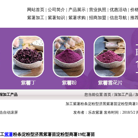
网站首页
|
公司简介
|
产品展示
|
营业执照
|
优惠活动
|
价
紫薯加工
|
紫薯知识
|
紫薯求购
|
招商加盟
|
信息导航
|
推
深加工产品
您当前位置:
首页
/ 深加工产品 
加工紫薯粉条淀粉型济黑紫薯苗淀粉型商薯1
击自动滚屏
发布者：乐农紫薯 发布时间：2018/5/2
工
紫薯
粉条淀粉型济黑紫薯苗淀粉型商薯19红薯苗