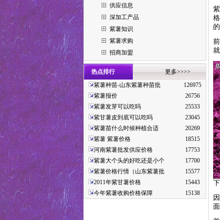
供应信息
紫
深加工产品
格
的
紫薯知识
紫薯求购
前
就
招商加盟
热点排行
更多>>>>
紫薯种苗-山东紫薯种苗批
126975
紫薯报价
26756
紫薯发芽可以吃吗
25533
紫甘薯皮到底可以吃吗
23045
紫薯苗什么时候种植合适
20269
紫薯 紫薯价格
18515
河南紫薯批发供应价格
17753
紫薯大个头的好吃还是小个
17700
紫薯价格行情（山东紫薯批
15577
2011年紫甘薯价格
15443
下
今年紫薯收购价格保障
15138
因
面