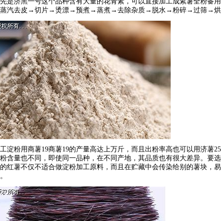
先是济黑一号这个品种含有大量的花青素，可以直接加工成紫薯全粉备用
蒸汽去皮→切片→烫漂→预煮→蒸煮→去除杂质→脱水→粉碎→过筛→烘
工淀粉用商薯19商薯19的产量高达上万斤，而且出粉率高也可以用济薯
粉含量也不同，即使同一品种，在不同产地，其品质也有很大差异。要选
的红薯不仅不适合做淀粉加工原料，而且在贮藏中会传染给别的薯块，易
。