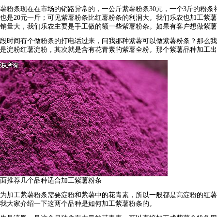
薯粉条现在在市场的销路异常的，一公斤紫薯粉条30元，一个3斤的粉
也是20元一斤；可见紫薯粉条比红薯粉条的利润大。我们乐农也加工紫
销量大，我们乐农主要是手工做的额一些紫薯粉条。如果有客户想做紫薯
段时间有个做粉条的打电话过来，问我那种紫薯可以做紫薯粉条？那么我
是淀粉红薯淀粉，其次就是含有花青素的紫薯全粉。那个紫薯品种加工出
面推荐几个品种适合加工紫薯粉条
为加工紫薯粉条需要淀粉和紫薯中的花青素，所以一般都是高淀粉的红薯
我大家介绍一下这两个品种是如何加工紫薯粉条的。