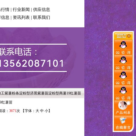
格行情
|
行业新闻
|
供应信息
荐信息
|
资讯列表
|
联系我们
/ 加工紫薯粉条淀粉型济黑紫薯苗淀粉型商薯19红薯苗
9红薯苗
 阅读：
3671
次 【字体：
大
中
小
】