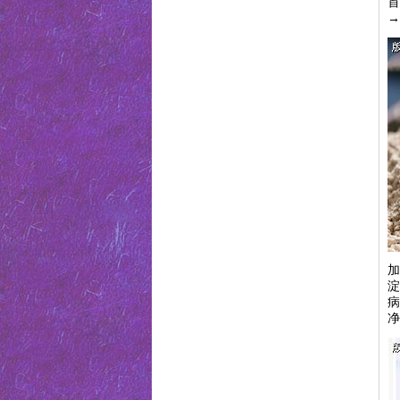
首
→
加
淀
病
净