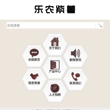
关于我们
在线留言
新闻资讯
产品中心
现货资源
联系我们
人才招聘