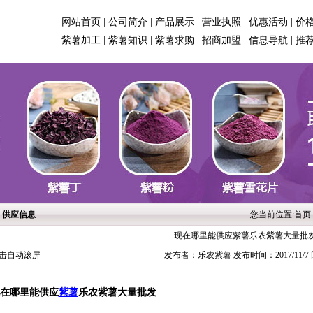
网站首页
|
公司简介
|
产品展示
|
营业执照
|
优惠活动
|
价
紫薯加工
|
紫薯知识
|
紫薯求购
|
招商加盟
|
信息导航
|
推
供应信息
您当前位置:
首页
现在哪里能供应紫薯乐农紫薯大量批
击自动滚屏
发布者：乐农紫薯 发布时间：2017/11/7
在哪里能供应
紫薯
乐农紫薯大量批发