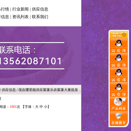
格行情
|
行业新闻
|
供应信息
荐信息
|
资讯列表
|
联系我们
/ 供应信息 / 现在哪里能供应紫薯乐农紫薯大量批发
发
 阅读：
1601
次 【字体：
大
中
小
】