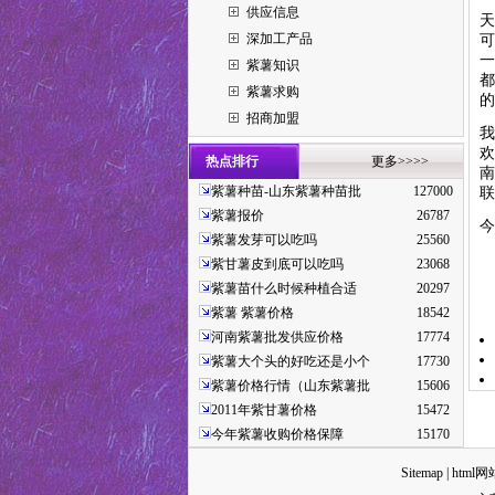
供应信息
天
深加工产品
可
一
紫薯知识
都
紫薯求购
的
招商加盟
我
欢
热点排行
更多>>>>
南
紫薯种苗-山东紫薯种苗批
127000
联
紫薯报价
26787
今
紫薯发芽可以吃吗
25560
紫甘薯皮到底可以吃吗
23068
紫薯苗什么时候种植合适
20297
咨
紫薯 紫薯价格
18542
河南紫薯批发供应价格
17774
紫薯大个头的好吃还是小个
17730
紫薯价格行情（山东紫薯批
15606
2011年紫甘薯价格
15472
今年紫薯收购价格保障
15170
Sitemap
|
html