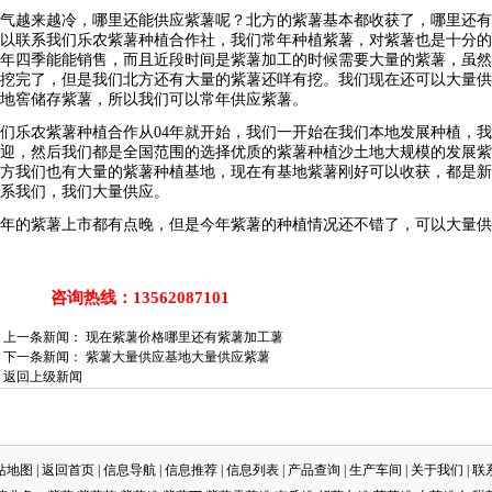
气越来越冷，哪里还能供应紫薯呢？北方的紫薯基本都收获了，哪里还有
以联系我们乐农紫薯种植合作社，我们常年种植紫薯，对紫薯也是十分的
年四季能能销售，而且近段时间是紫薯加工的时候需要大量的紫薯，虽然
挖完了，但是我们北方还有大量的紫薯还咩有挖。我们现在还可以大量供
地窖储存紫薯，所以我们可以常年供应紫薯。
们乐农紫薯种植合作从04年就开始，我们一开始在我们本地发展种植，
迎，然后我们都是全国范围的选择优质的紫薯种植沙土地大规模的发展紫
方我们也有大量的紫薯种植基地，现在有基地紫薯刚好可以收获，都是新
系我们，我们大量供应。
年的紫薯上市都有点晚，但是今年紫薯的种植情况还不错了，可以大量供
询热线：13562087101
上一条新闻：
现在紫薯价格哪里还有紫薯加工薯
下一条新闻：
紫薯大量供应基地大量供应紫薯
返回上级新闻
网站地图
|
返回首页
|
信息导航
|
信息推荐
|
信息列表
|
产品查询
|
生产车间
|
关于我们
|
联