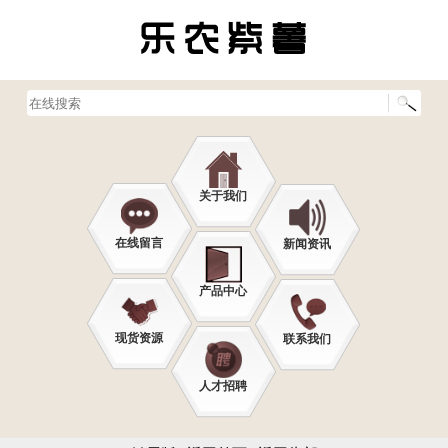
关于我们
在线留言
新闻资讯
产品中心
现货资源
联系我们
人才招聘