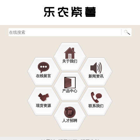
关于我们
在线留言
新闻资讯
产品中心
现货资源
联系我们
人才招聘