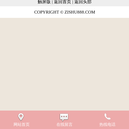
触屏版 |
返回首页
|
返回头部
COPYRIGHT © ZISHU888.COM
网站首页
在线留言
热线电话