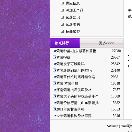
供应信息
紫
深加工产品
天
很
紫薯知识
紫薯求购
今
招商加盟
热点排行
更多>>>>
咨
紫薯种苗-山东紫薯种苗批
127080
紫薯报价
26867
紫薯发芽可以吃吗
25642
紫甘薯皮到底可以吃吗
23140
紫薯苗什么时候种植合适
20381
紫薯 紫薯价格
18618
河南紫薯批发供应价格
17857
紫薯大个头的好吃还是小个
17809
紫薯价格行情（山东紫薯批
15682
2011年紫甘薯价格
15553
今年紫薯收购价格保障
15246
Sitemap
|
html