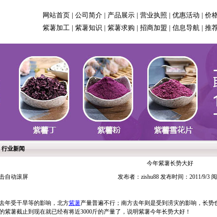
网站首页
|
公司简介
|
产品展示
|
营业执照
|
优惠活动
|
价
紫薯加工
|
紫薯知识
|
紫薯求购
|
招商加盟
|
信息导航
|
推
行业新闻
今年紫薯长势大好
击自动滚屏
发布者：zishu88 发布时间：2011/9/3
年受干旱等的影响，北方
紫薯
产量普遍不行；南方去年则是受到涝灾的影响，长势也
的紫薯截止到现在就已经有将近3000斤的产量了，说明紫薯今年长势大好！