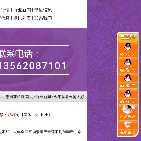
格行情
|
行业新闻
|
供应信息
荐信息
|
资讯列表
|
联系我们
您当前位置:
首页
/ 行业新闻 / 今年紫薯长势大好
 阅读：
4549
次 【字体：
大
中
小
】
不好，去年全国平均紫薯产量还不到3000斤，今