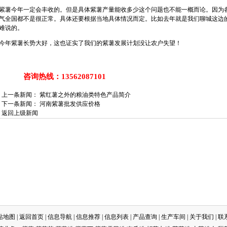
薯今年一定会丰收的。但是具体紫薯产量能收多少这个问题也不能一概而论。因为
气全国都不是很正常。具体还要根据当地具体情况而定。比如去年就是我们聊城这边
难说的。
年紫薯长势大好，这也证实了我们的紫薯发展计划没让农户失望！
询热线：13562087101
上一条新闻：
紫红薯之外的粮油类特色产品简介
下一条新闻：
河南紫薯批发供应价格
返回上级新闻
网站地图
|
返回首页
|
信息导航
|
信息推荐
|
信息列表
|
产品查询
|
生产车间
|
关于我们
|
联